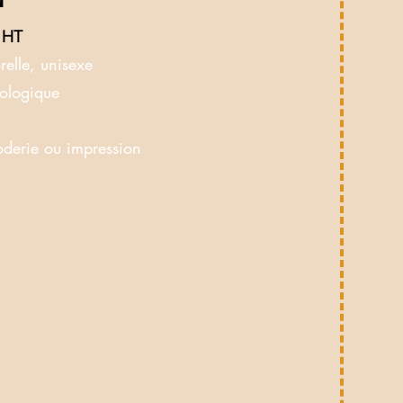
€ HT
elle, unisexe
ologique
oderie ou impression