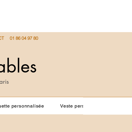
CT
01 86 04 97 80
ables
aris
ette personnalisée
Veste personnalisée
Tot