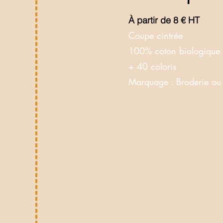
À partir de 8 € HT
Coupe cintrée
100% coton biologique
+ 40 coloris
Marquage
: Broderie ou