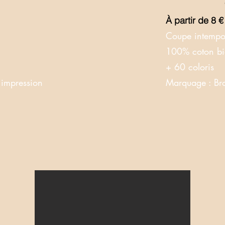
À partir de 8 
Coupe intempor
100% coton bi
+ 60 coloris
 impression
Marquage
: Br